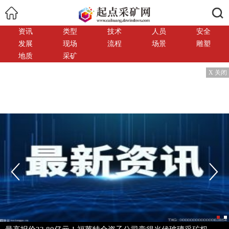
搜索
资讯
类型
技术
人员
安全
发展
现场
流程
场景
雕塑
地质
采矿
X 关闭