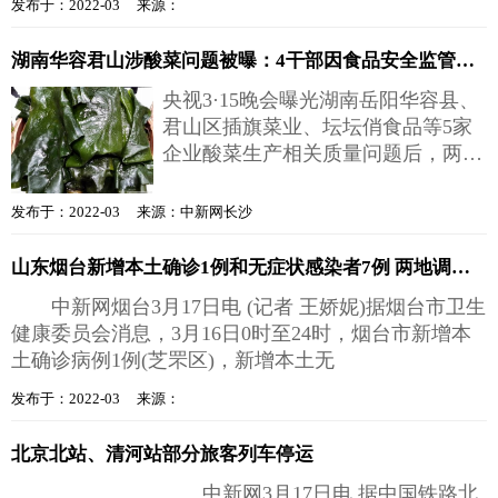
发布于：2022-03 来源：
湖南华容君山涉酸菜问题被曝：4干部因食品安全监管不力被追责
央视3·15晚会曝光湖南岳阳华容县、
君山区插旗菜业、坛坛俏食品等5家
企业酸菜生产相关质量问题后，两地
党委政府高度重视，迅速展开执法、
调
发布于：2022-03 来源：中新网长沙
山东烟台新增本土确诊1例和无症状感染者7例 两地调整为中风险地区
中新网烟台3月17日电 (记者 王娇妮)据烟台市卫生
健康委员会消息，3月16日0时至24时，烟台市新增本
土确诊病例1例(芝罘区)，新增本土无
发布于：2022-03 来源：
北京北站、清河站部分旅客列车停运
中新网3月17日电 据中国铁路北