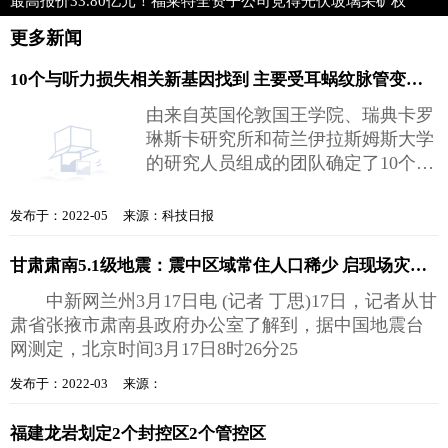
最高报价33.80亿元！福莱特全资子公司竞得光伏玻璃采矿权
更多新闻
10个与听力损失相关新基因找到 主要受耳蜗纹脉管变化影响
由来自英国伦敦国王学院、瑞典卡罗
琳斯卡研究所和荷兰伊拉斯姆斯大学
的研究人员组成的团队确定了10个与
听力损失有关的新基因。而且，他们
发
发布于：2022-05 来源：科技日报
甘肃肃南5.1级地震：震中区域常住人口稀少 启现场灾情调查
中新网兰州3月17日电 (记者 丁思)17日，记者从甘
肃省张掖市肃南县政府办公室了解到，据中国地震台
网测定，北京时间3月17日8时26分25
发布于：2022-03 来源：
福建龙岩划定2个封控区2个管控区