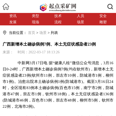
搜索
资讯
类型
技术
人员
安全
发展
现场
流程
场景
雕塑
当前位置：
首页
>
场景
> 列表
广西新增本土确诊病例7例、本土无症状感染者23例
来源： 时间：2022-03-17 18:13:26
中新网
3月17日电 据“健康八桂”微信公众号消息，3月16
日0-24时，广西新增本土确诊病例7例(均在钦州市)，新增本土无
症状感染者23例(钦州市11例，崇左市10例，防城港市1例，柳州
市1例)。治愈出院本土确诊病例1例(防城港市)。截至3月16日24
时，全区现有83例本土确诊病例(百色市15例，南宁市2例，防城
港市47例，崇左市1例，钦州市18例)，本土无症状感染者136例
(防城港市46例，百色市13例，崇左市48例，柳州市5例，钦州市
22例，北海市2例)。