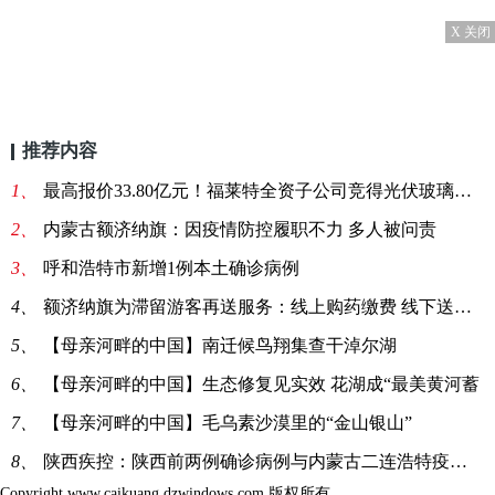
X 关闭
推荐内容
1、
最高报价33.80亿元！福莱特全资子公司竞得光伏玻璃采矿权
2、
内蒙古额济纳旗：因疫情防控履职不力 多人被问责
3、
呼和浩特市新增1例本土确诊病例
4、
额济纳旗为滞留游客再送服务：线上购药缴费 线下送药上门
5、
【母亲河畔的中国】南迁候鸟翔集查干淖尔湖
6、
【母亲河畔的中国】生态修复见实效 花湖成“最美黄河蓄
7、
【母亲河畔的中国】毛乌素沙漠里的“金山银山”
8、
陕西疾控：陕西前两例确诊病例与内蒙古二连浩特疫情无关
Copyright www.caikuang.dzwindows.com 版权所有