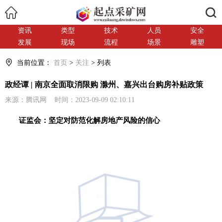
搜索
资讯
类型
技术
人员
安全
发展
现场
流程
场景
雕塑
当前位置：
首页
>
关注
> 列表
政经谭 | 南京全面取消限购 滁州、嘉兴出台购房补贴政策
来源：腾讯网 时间：2023-09-09 02:10:11
证监会：坚定对防范化解房地产风险的信心