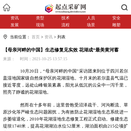
搜索
资讯
类型
技术
人员
安全
发展
现场
流程
场景
雕塑
当前位置：
首页
>
资讯
> 列表
【母亲河畔的中国】生态修复见实效 花湖成“最美黄河蓄
来源： 时间：2021-10-25 13:57:15
10月20日，“母亲河畔的中国”采访团来到位于四川若尔
盖湿地国家级自然保护区的花湖湿地。十月末的若尔盖县气温已
接近零度，远处山峰银装素裹，阳光从低沉的云朵中一泻千里，
照亮了静谧的花湖湿地。
然而在十多年前，这里曾饱受沼泽疏干、河沟断流、草
原沙化等严峻生态问题困扰，为有效防止花湖湿地生态系统进一
步萎缩退化，2010年花湖湿地生态修复工程正式启动。修建生态
堤坝1740米，提高花湖湖泊水位52厘米，湖泊面积由215公顷扩