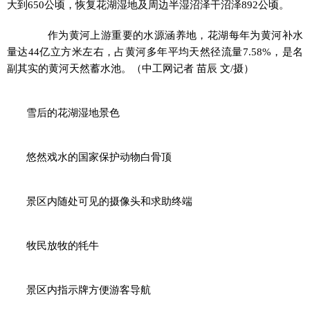
大到650公顷，恢复花湖湿地及周边半湿沼泽干沼泽892公顷。
作为黄河上游重要的水源涵养地，花湖每年为黄河补水
量达44亿立方米左右，占黄河多年平均天然径流量7.58%，是名
副其实的黄河天然蓄水池。（中工网记者 苗辰 文/摄）
雪后的花湖湿地景色
悠然戏水的国家保护动物白骨顶
景区内随处可见的摄像头和求助终端
牧民放牧的牦牛
景区内指示牌方便游客导航