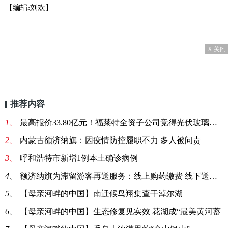
【编辑:刘欢】
X 关闭
推荐内容
1、
最高报价33.80亿元！福莱特全资子公司竞得光伏玻璃采矿权
2、
内蒙古额济纳旗：因疫情防控履职不力 多人被问责
3、
呼和浩特市新增1例本土确诊病例
4、
额济纳旗为滞留游客再送服务：线上购药缴费 线下送药上门
5、
【母亲河畔的中国】南迁候鸟翔集查干淖尔湖
6、
【母亲河畔的中国】生态修复见实效 花湖成“最美黄河蓄