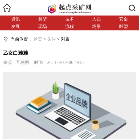
搜索
资讯
类型
技术
人员
安全
发展
现场
流程
场景
雕塑
当前位置：
首页
>
关注
> 列表
乙女白雅雅
来源：互联网 时间：2023-09-09 06:49:57