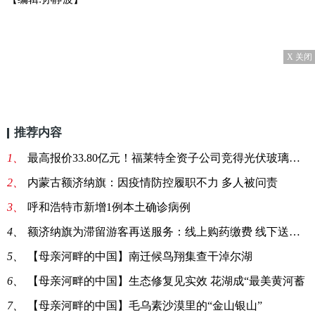
X 关闭
推荐内容
1、
最高报价33.80亿元！福莱特全资子公司竞得光伏玻璃采矿权
2、
内蒙古额济纳旗：因疫情防控履职不力 多人被问责
3、
呼和浩特市新增1例本土确诊病例
4、
额济纳旗为滞留游客再送服务：线上购药缴费 线下送药上门
5、
【母亲河畔的中国】南迁候鸟翔集查干淖尔湖
6、
【母亲河畔的中国】生态修复见实效 花湖成“最美黄河蓄
7、
【母亲河畔的中国】毛乌素沙漠里的“金山银山”